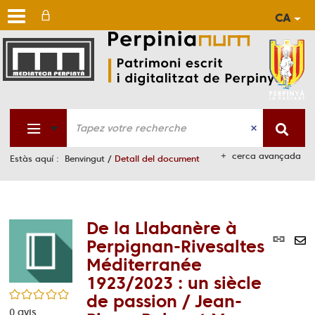
CA
Aller
Aller
Aller
au
au
à
men
cont
la
rech
cerca avançada
Estàs aquí :
Benvingut
/
Detall del document
De la Llabanère à
Lie
Perpignan-Rivesaltes
per
En
Méditerranée
(No
pa
1923/2023 : un siècle
fen
ma
/5
de passion / Jean-
0
avis