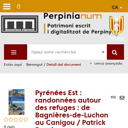
CA
Aller
Aller
Aller
au
au
à
men
cont
la
rech
cerca avançada
Estàs aquí :
Benvingut
/
Detall del document
Pyrénées Est :
Lie
randonnées autour
per
En
des refuges : de
(No
pa
Bagnières-de-Luchon
fen
ma
/5
au Canigou / Patrick
0
avis