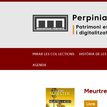
Aller
Aller
Aller
au
au
à
menu
contenu
la
MIRAR LES COL·LECTIONS
HISTÒRIA DE LE
recherche
AGENDA
Meurtre
Livre