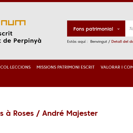
Fons patrimonial
Estàs aquí :
Benvingut
/
Detall del 
S COL·LECCIONS
MISSIONS PATRIMONI ESCRIT
VALORAR I COM
s à Roses / André Majester