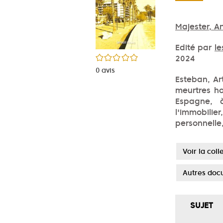
Majester, An
Edité par
le
/5
2024
0
avis
Esteban, Ar
meurtres ho
Espagne, à
l'immobilier
personnelle
Voir la col
Autres docu
SUJET