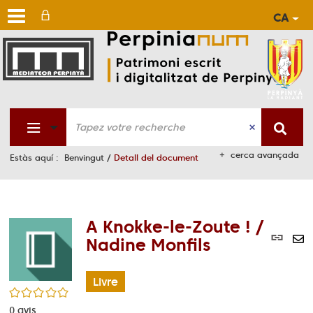
CA
Aller
Aller
Aller
au
au
à
men
cont
la
rech
cerca avançada
Estàs aquí :
Benvingut
/
Detall del document
A Knokke-le-Zoute ! /
Lie
Nadine Monfils
per
En
(No
pa
fen
Livre
ma
/5
0
avis