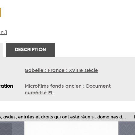
.n.]
DESCRIPTION
Gabelle : France : XVIIIe siècle
cation
Microfilms fonds ancien
;
Document
numérisé FL
Bail des gabelles, cinq grosses fermes, aydes, entrées et droits qui ont esté réunis : domaines de France...
-