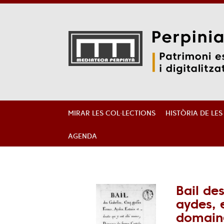
Aller
Aller
Aller
au
au
à
menu
contenu
la
MIRAR LES COL·LECTIONS
HISTÒRIA DE LE
recherche
AGENDA
Bail de
aydes, e
domaine