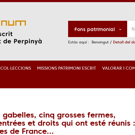
Fons patrimonial
Estàs aquí :
Benvingut
/
Detall del 
S COL·LECCIONS
MISSIONS PATRIMONI ESCRIT
VALORAR I COM
s gabelles, cinq grosses fermes,
ntrées et droits qui ont esté réunis 
s de France...