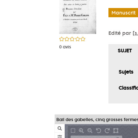
Manuscrit
Edité par
[s
/5
0
avis
SUJET
Sujets
Classifi