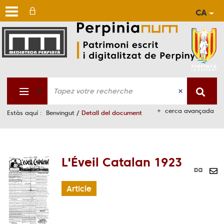
CA
Aller
Aller
Aller
au
au
à
men
cont
la
rech
cerca avançada
Estàs aquí :
Benvingut
/
Detall del document
L'Éveil Catalan 1923
Lie
per
En
(No
Article
pa
fen
ma