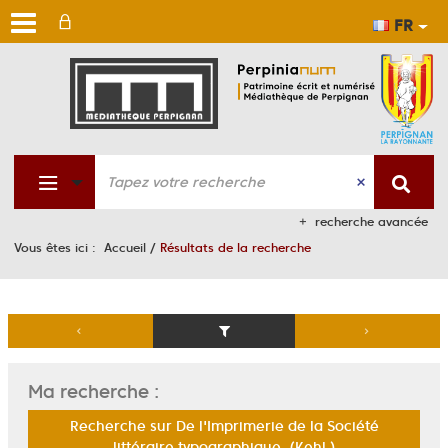
FR
Aller
Aller
Aller
au
au
à
men
cont
la
rech
recherche avancée
Vous êtes ici :
Accueil
/
Résultats de la recherche
Ma recherche :
Recherche sur De l'Imprimerie de la Société
littéraire typographique. (Kehl,)