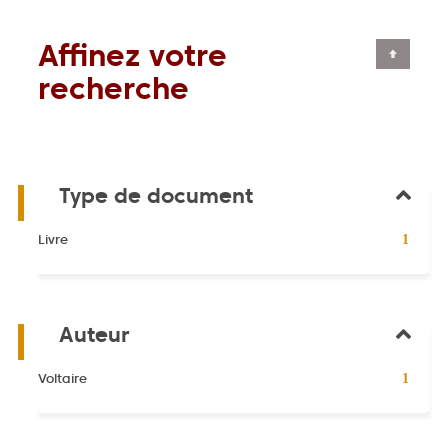
Affinez votre
recherche
Type de document
-
Livre
1
1
résultats
-
cliquer
Auteur
pour
ajouter
le
-
Voltaire
1
filtre
1
-
résultats
la
-
recherche