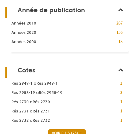
recherche
cliquer
est
Année de publication
pour
mise
ajouter
à
le
-
Années 2010
267
jour
filtre
267
automatiquement
-
Années 2020
-
156
résultats
156
la
-
-
Années 2000
13
résultats
recherche
cliquer
13
-
est
pour
résultats
cliquer
mise
ajouter
-
pour
à
le
cliquer
ajouter
jour
filtre
Cotes
pour
le
automatiquement
-
ajouter
filtre
la
le
-
Rés 2949-1 aRés 2949-1
-
2
recherche
filtre
2
la
est
-
Rés 2958-19 aRés 2958-19
-
2
résultats
recherche
mise
2
la
-
est
-
Rés 2730 aRés 2730
1
à
résultats
recherche
cliquer
mise
1
jour
-
est
-
Rés 2731 aRés 2731
pour
1
à
résultats
automatiquement
cliquer
mise
1
ajouter
jour
-
-
Rés 2732 aRés 2732
pour
1
à
résultats
le
automatiquement
cliquer
1
ajouter
jour
-
filtre
pour
résultats
le
automatiquement
VOIR PLUS
(25)
cliquer