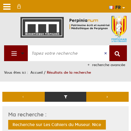
FR
Aller
Aller
Aller
au
au
à
men
cont
la
rech
recherche avancée
Vous êtes ici :
Accueil
/
Résultats de la recherche
Ma recherche :
Recherche sur Les Cahiers du Museur. Nice