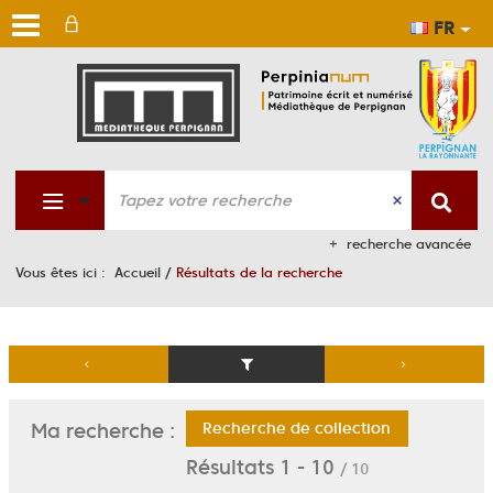
FR
Aller
Aller
Aller
au
au
à
men
cont
la
rech
recherche avancée
Vous êtes ici :
Accueil
/
Résultats de la recherche
Recherche de collection
Ma recherche :
Résultats
1
-
10
/ 10