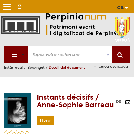
CA
Aller
Aller
Aller
au
au
à
men
cont
la
rech
cerca avançada
Estàs aquí :
Benvingut
/
Detall del document
Instants décisifs /
Lie
Anne-Sophie Barreau
per
En
(No
pa
fen
Livre
ma
/5