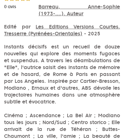
Barreau, Anne-Sophie
0
avis
(1973-....). Auteur
Edité par
Les Editions Versions Courtes.
Tresserre (Pyrénées-Orientales)
- 2025
Instants décisifs est un recueil de douze
nouvelles qui explore des moments fugaces
et suspendus. A travers les déambulations de
"Elle", l'autrice saisit des instants de mémoire
et de hasard, de Rome à Paris en passant
par Los Angeles. Inspirée par Cartier-Bresson,
Modiano , Ernaux et d'autres, ABS dévoile les
trajectoires humaines dans une atmosphère
subtile et évocatrice.
Cinéma ; Ascendance ; La Bel Air ; Modiano
tous les jours ; Nord/Sud ; Centro storico ; Elle
arrivait de la rue de Téhéran ; Buttes-
Chaumont ; La ville, l'amie ; La beauté de