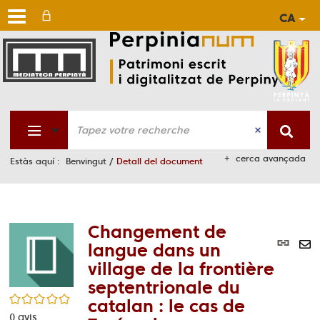
CA
Aller
Aller
Aller
au
au
à
men
cont
la
rech
cerca avançada
Estàs aquí :
Benvingut
/
Detall del document
Changement de
Lie
langue dans un
per
En
village de la frontière
(No
pa
septentrionale du
fen
ma
/5
catalan : le cas de
0
avis