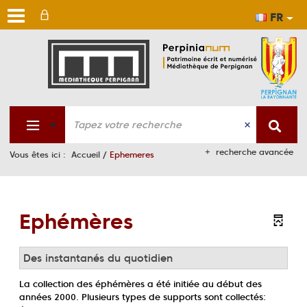
FR
Aller
Aller
Aller
au
au
à
men
cont
la
rech
recherche avancée
Vous êtes ici :
Accueil
/
Ephemeres
Ephémères
Des instantanés du quotidien
La collection des éphémères a été initiée au début des
années 2000. Plusieurs types de supports sont collectés: