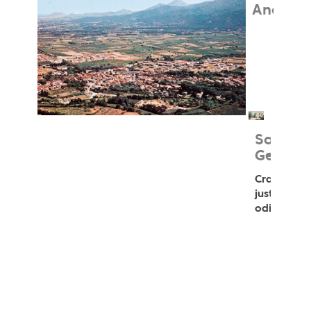
André
Saint
Genis
Cras
justo
odio.