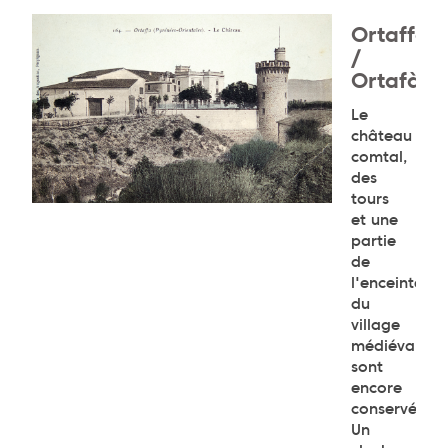
Ortaffa
/
Ortafà
Le
château
comtal,
des
tours
et une
partie
de
l'enceinte
du
village
médiéval
sont
encore
conservés.
Un