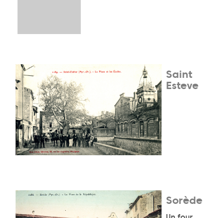
Saint
Esteve
Sorède
Un four