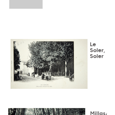
Le
Soler/El
Soler
Millas/