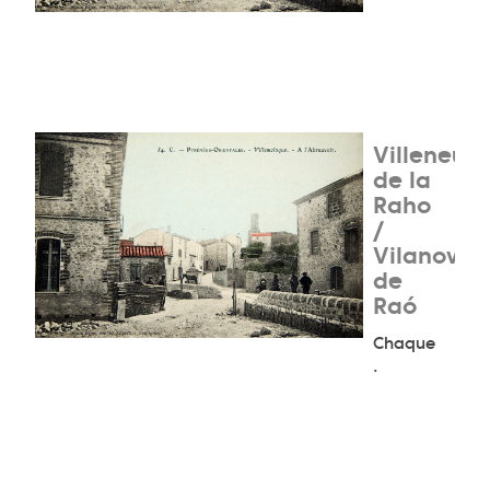
Villeneuv
de la
Raho
/
Vilanova
de
Raó
Chaque
.