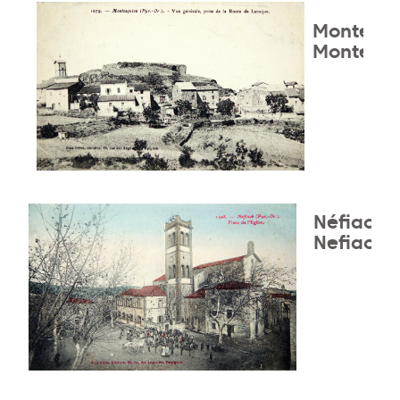
Montesqu
Montesqu
Néfiach/
Nefiach