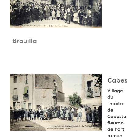
Brouilla
Cabesta
Village
du
"maître
de
Cabestany"
fleuron
de l'art
roman.