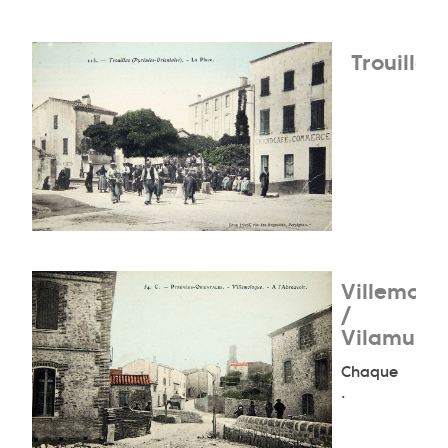
Trouillas
Villemola
/
Vilamula
Chaque
.