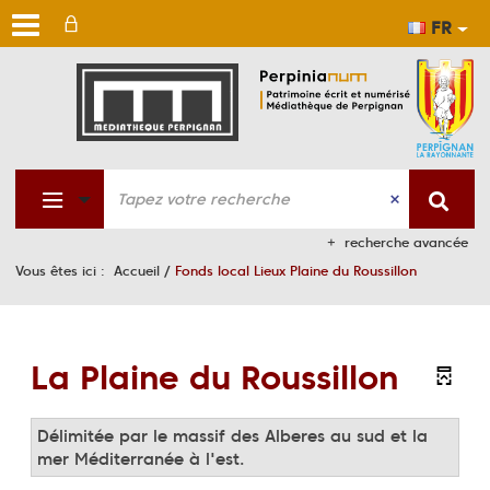
FR
Aller
Aller
Aller
au
au
à
men
cont
la
rech
recherche avancée
Vous êtes ici :
Accueil
/
Fonds local Lieux Plaine du Roussillon
La Plaine du Roussillon
Délimitée par le massif des Alberes au sud et la
mer Méditerranée à l'est.