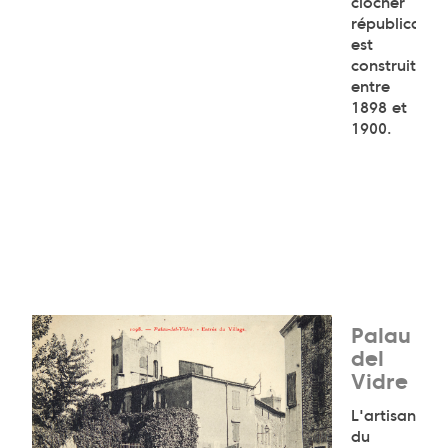
clocher
républicain
est
construit
entre
1898 et
1900.
Palau
del
Vidre
L'artisanat
du