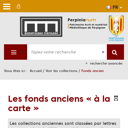
FR
Aller
Aller
Aller
au
au
à
men
cont
la
rech
recherche avancée
Vous êtes ici :
Accueil
/
Voir les collections
/
Fonds ancien
Les fonds anciens « à la
carte »
Les collections anciennes sont classées par lettres