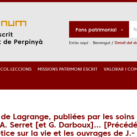
Fons patrimonial
Estàs aquí :
Benvingut
/
Detall del 
S COL·LECCIONS
MISSIONS PATRIMONI ESCRIT
VALORAR I COM
de Lagrange, publiées par les soins
-A. Serret [et G. Darboux]... [Précéd
tice sur la vie et les ouvrages de J.-