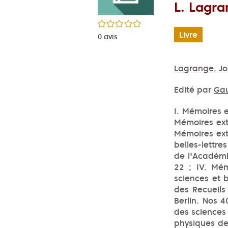
L. Lagra
/5
Livre
0
avis
Lagrange, Jo
Edité par
Gau
I. Mémoires e
Mémoires ext
Mémoires ext
belles-lettre
de l'Académie
22 ; IV. Mém
sciences et b
des Recueils
Berlin. Nos 
des sciences
physiques de 