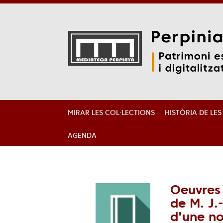
Aller
Aller
Aller
au
au
à
menu
contenu
la
MIRAR LES COL·LECTIONS
HISTÒRIA DE LE
recherche
AGENDA
Oeuvres 
de M. J.
d'une no