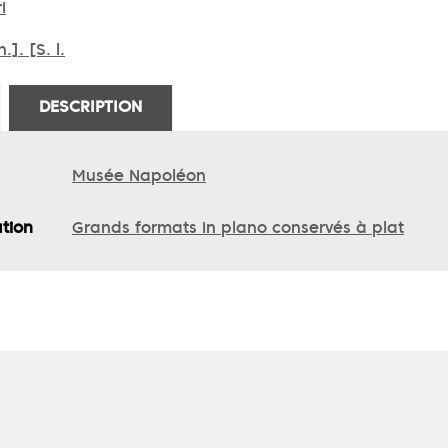
i
n.]. [S. l.
DESCRIPTION
Musée Napoléon
ation
Grands formats in plano conservés à plat