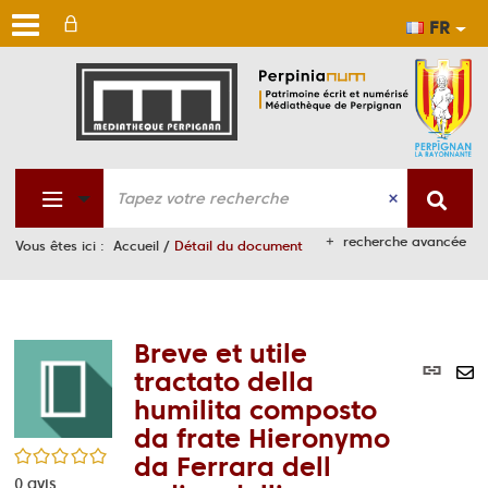
FR
Aller
Aller
Aller
au
au
à
men
cont
la
rech
recherche avancée
Vous êtes ici :
Accueil
/
Détail du document
Breve et utile
Lie
tractato della
per
En
humilita composto
(No
pa
da frate Hieronymo
fen
ma
/5
da Ferrara dell
0
avis