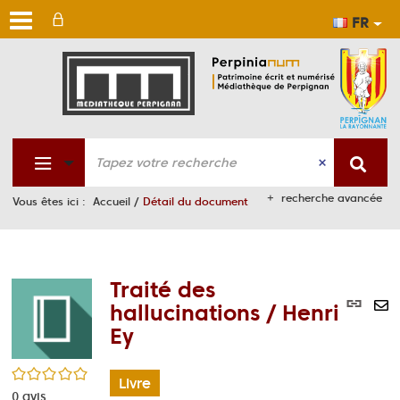
FR
Aller
Aller
Aller
au
au
à
men
cont
la
rech
recherche avancée
Vous êtes ici :
Accueil
/
Détail du document
Traité des
Lie
hallucinations / Henri
per
En
Ey
(No
pa
fen
ma
/5
Livre
0
avis