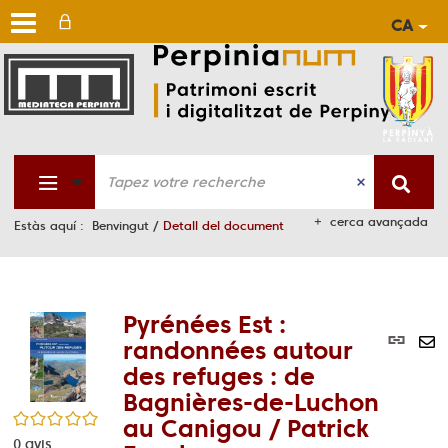
CA
Aller
Aller
Aller
au
au
à
men
cont
la
rech
cerca avançada
Estàs aquí :
Benvingut
/
Detall del document
Pyrénées Est :
Lie
randonnées autour
per
En
des refuges : de
(No
pa
Bagnières-de-Luchon
fen
ma
/5
au Canigou / Patrick
0
avis