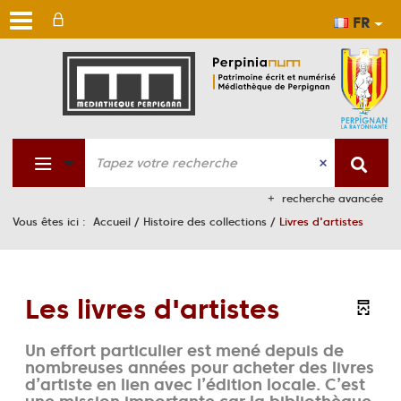
FR
Aller
Aller
Aller
au
au
à
men
cont
la
rech
recherche avancée
Vous êtes ici :
Accueil
/
Histoire des collections
/
Livres d'artistes
Les livres d'artistes
Un effort particulier est mené depuis de
nombreuses années pour acheter des livres
d’artiste en lien avec l’édition locale. C’est