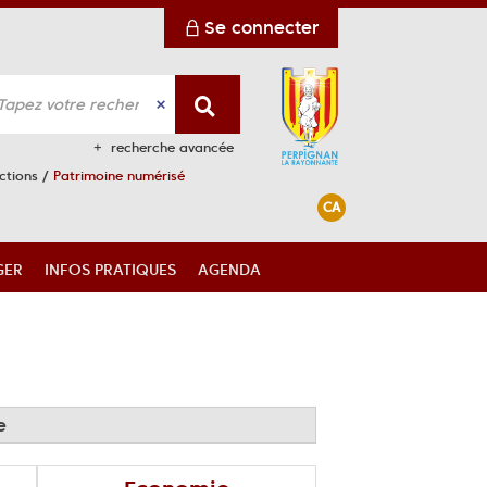
Se connecter
recherche avancée
ections
/
Patrimoine numérisé
CA
GER
INFOS PRATIQUES
AGENDA
e